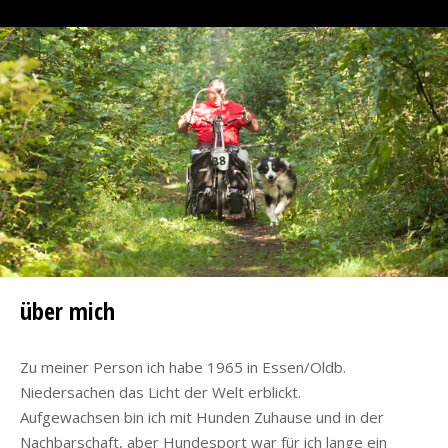
über mich
Zu meiner Person ich habe 1965 in Essen/Oldb.
Niedersachen das Licht der Welt erblickt.
Aufgewachsen bin ich mit Hunden Zuhause und in der
Nachbarschaft, aber Hundesport war für ich lange ein