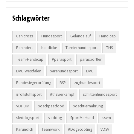
Schlagwörter
Canicross
Hundesport
Geländelauf
Handicap
Behindert
handbike
Turnierhundesport
THS
Team-Handicap
#parasport
parasportler
DVG Westfalen
parahundesport
DVG
Bundesiegerprüfung
BSP
zughundesport
#rollstuhlsport
#thsvierkampf
schlittenhundesport
VDHDM
boschpeetfood
boschtiernahrung
sleddogsport
sleddog
SportMitHund
ssvm
ParundIch
Teamwork
#DogScooting
VDSV