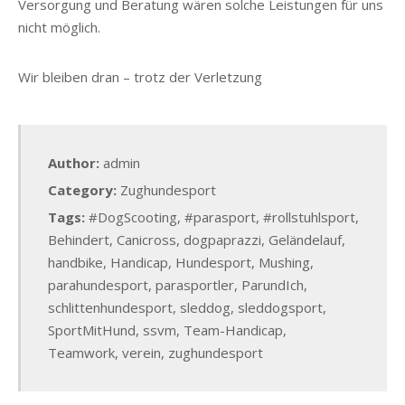
Versorgung und Beratung wären solche Leistungen für uns
nicht möglich.
Wir bleiben dran – trotz der Verletzung
Author:
admin
Category:
Zughundesport
Tags:
#DogScooting
,
#parasport
,
#rollstuhlsport
,
Behindert
,
Canicross
,
dogpaprazzi
,
Geländelauf
,
handbike
,
Handicap
,
Hundesport
,
Mushing
,
parahundesport
,
parasportler
,
ParundIch
,
schlittenhundesport
,
sleddog
,
sleddogsport
,
SportMitHund
,
ssvm
,
Team-Handicap
,
Teamwork
,
verein
,
zughundesport