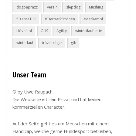
dogpaprazzi
verein
slepdog
Mushing
50JahreTHS
#TierparkStröhen
#vierkampf
Hövelhof
GHS
Agility
wintertlaufserie
winterlauf
trävelträger
gth
Unser Team
© by Uwe Raupach
Die Webseite ist rein Privat und hat keinen
kommerziellen Character.
Auf der Seite geht es um Menschen mit einem
Handicap, welche gerne Hundesport betreiben,