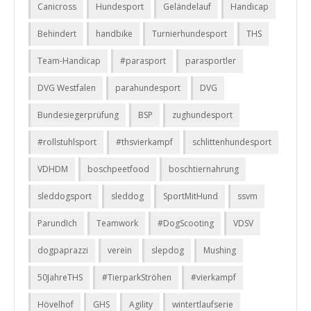
Canicross
Hundesport
Geländelauf
Handicap
Behindert
handbike
Turnierhundesport
THS
Team-Handicap
#parasport
parasportler
DVG Westfalen
parahundesport
DVG
Bundesiegerprüfung
BSP
zughundesport
#rollstuhlsport
#thsvierkampf
schlittenhundesport
VDHDM
boschpeetfood
boschtiernahrung
sleddogsport
sleddog
SportMitHund
ssvm
ParundIch
Teamwork
#DogScooting
VDSV
dogpaprazzi
verein
slepdog
Mushing
50JahreTHS
#TierparkStröhen
#vierkampf
Hövelhof
GHS
Agility
wintertlaufserie