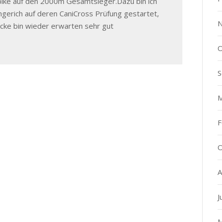
bike auf den 2000m Gesamtsieger.Dazu bin ich
gerich auf deren CaniCross Prüfung gestartet,
N
ecke bin wieder erwarten sehr gut
O
S
M
F
O
A
J
M