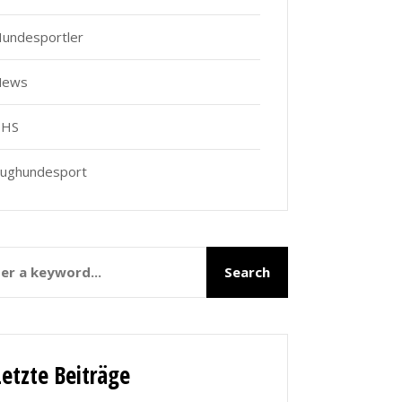
undesportler
News
THS
ughundesport
Letzte Beiträge