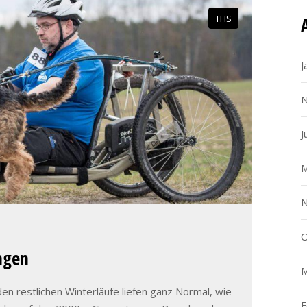
THS
J
N
J
M
N
O
ngen
M
n restlichen Winterläufe liefen ganz Normal, wie
F