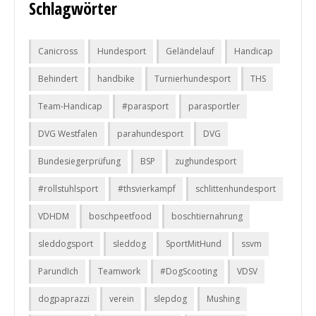
Schlagwörter
Canicross
Hundesport
Geländelauf
Handicap
Behindert
handbike
Turnierhundesport
THS
Team-Handicap
#parasport
parasportler
DVG Westfalen
parahundesport
DVG
Bundesiegerprüfung
BSP
zughundesport
#rollstuhlsport
#thsvierkampf
schlittenhundesport
VDHDM
boschpeetfood
boschtiernahrung
sleddogsport
sleddog
SportMitHund
ssvm
ParundIch
Teamwork
#DogScooting
VDSV
dogpaprazzi
verein
slepdog
Mushing