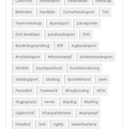
Canicross
Hundesport
Geländelauf
Handicap
Behindert
handbike
Turnierhundesport
THS
Team-Handicap
#parasport
parasportler
DVG Westfalen
parahundesport
DVG
Bundesiegerprüfung
BSP
zughundesport
#rollstuhlsport
#thsvierkampf
schlittenhundesport
VDHDM
boschpeetfood
boschtiernahrung
sleddogsport
sleddog
SportMitHund
ssvm
ParundIch
Teamwork
#DogScooting
VDSV
dogpaprazzi
verein
slepdog
Mushing
50JahreTHS
#TierparkStröhen
#vierkampf
Hövelhof
GHS
Agility
wintertlaufserie