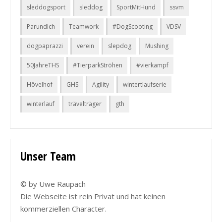
sleddogsport
sleddog
SportMitHund
ssvm
ParundIch
Teamwork
#DogScooting
VDSV
dogpaprazzi
verein
slepdog
Mushing
50JahreTHS
#TierparkStröhen
#vierkampf
Hövelhof
GHS
Agility
wintertlaufserie
winterlauf
trävelträger
gth
Unser Team
© by Uwe Raupach
Die Webseite ist rein Privat und hat keinen
kommerziellen Character.