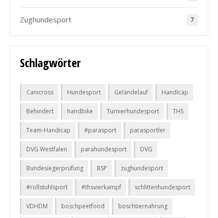
Zughundesport
7
Schlagwörter
Canicross
Hundesport
Geländelauf
Handicap
Behindert
handbike
Turnierhundesport
THS
Team-Handicap
#parasport
parasportler
DVG Westfalen
parahundesport
DVG
Bundesiegerprüfung
BSP
zughundesport
#rollstuhlsport
#thsvierkampf
schlittenhundesport
VDHDM
boschpeetfood
boschtiernahrung