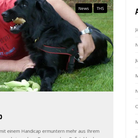
News
THS
J
N
J
M
N
O
p
M
 mit einem Handicap ermuntern mehr aus Ihrem
F