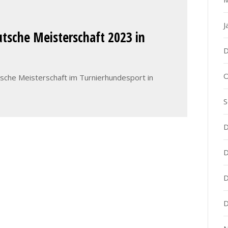
J
tsche Meisterschaft 2023 in
D
O
sche Meisterschaft im Turnierhundesport in
S
D
D
D
D