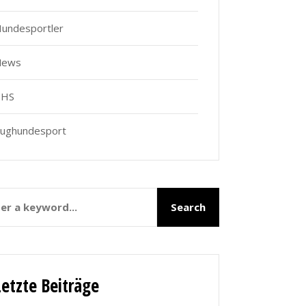
undesportler
News
THS
ughundesport
Letzte Beiträge