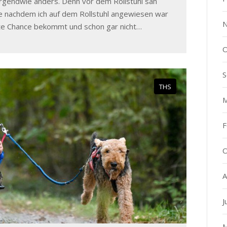
rgendwie anders. Denn vor dem Rollstuhl sah
e nachdem ich auf dem Rollstuhl angewiesen war
N
ite Chance bekommt und schon gar nicht…
O
S
THS
M
F
O
A
J
M