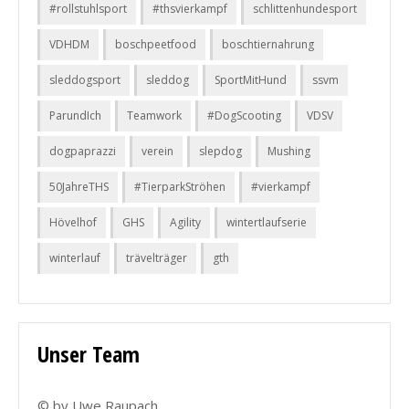
#rollstuhlsport
#thsvierkampf
schlittenhundesport
VDHDM
boschpeetfood
boschtiernahrung
sleddogsport
sleddog
SportMitHund
ssvm
ParundIch
Teamwork
#DogScooting
VDSV
dogpaprazzi
verein
slepdog
Mushing
50JahreTHS
#TierparkStröhen
#vierkampf
Hövelhof
GHS
Agility
wintertlaufserie
winterlauf
trävelträger
gth
Unser Team
© by Uwe Raupach