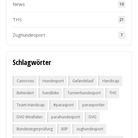
News
10
THS
21
Zughundesport
7
Schlagwörter
Canicross
Hundesport
Geländelauf
Handicap
Behindert
handbike
Turnierhundesport
THS
Team-Handicap
#parasport
parasportler
DVG Westfalen
parahundesport
DVG
Bundesiegerprüfung
BSP
zughundesport