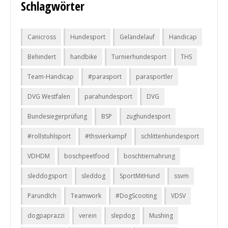
Schlagwörter
Canicross
Hundesport
Geländelauf
Handicap
Behindert
handbike
Turnierhundesport
THS
Team-Handicap
#parasport
parasportler
DVG Westfalen
parahundesport
DVG
Bundesiegerprüfung
BSP
zughundesport
#rollstuhlsport
#thsvierkampf
schlittenhundesport
VDHDM
boschpeetfood
boschtiernahrung
sleddogsport
sleddog
SportMitHund
ssvm
ParundIch
Teamwork
#DogScooting
VDSV
dogpaprazzi
verein
slepdog
Mushing