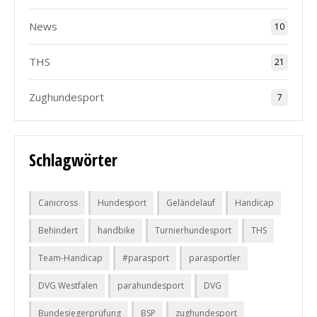
News
10
THS
21
Zughundesport
7
Schlagwörter
Canicross
Hundesport
Geländelauf
Handicap
Behindert
handbike
Turnierhundesport
THS
Team-Handicap
#parasport
parasportler
DVG Westfalen
parahundesport
DVG
Bundesiegerprüfung
BSP
zughundesport