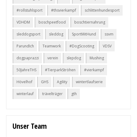
#rollstuhlsport
#thsvierkampf
schlittenhundesport
VDHDM
boschpeetfood
boschtiernahrung
sleddogsport
sleddog
SportMitHund
ssvm
ParundIch
Teamwork
#DogScooting
VDSV
dogpaprazzi
verein
slepdog
Mushing
50JahreTHS
#TierparkStröhen
#vierkampf
Hövelhof
GHS
Agility
wintertlaufserie
winterlauf
trävelträger
gth
Unser Team