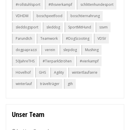
#rollstuhlsport
#thsvierkampf
schlittenhundesport
VDHDM
boschpeetfood
boschtiernahrung
sleddogsport
sleddog
SportMitHund
ssvm
ParundIch
Teamwork
#DogScooting
VDSV
dogpaprazzi
verein
slepdog
Mushing
50JahreTHS
#TierparkStröhen
#vierkampf
Hövelhof
GHS
Agility
wintertlaufserie
winterlauf
trävelträger
gth
Unser Team