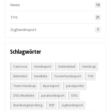
News
10
THS
21
Zughundesport
7
Schlagwörter
Canicross
Hundesport
Geländelauf
Handicap
Behindert
handbike
Turnierhundesport
THS
Team-Handicap
#parasport
parasportler
DVG Westfalen
parahundesport
DVG
Bundesiegerprüfung
BSP
zughundesport