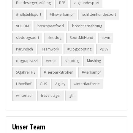
Bundesiegerprüfung
BSP
zughundesport
#rollstuhlsport
#thsvierkampf
schlittenhundesport
VDHDM
boschpeetfood
boschtiernahrung
sleddogsport
sleddog
SportMitHund
ssvm
ParundIch
Teamwork
#DogScooting
VDSV
dogpaprazzi
verein
slepdog
Mushing
50JahreTHS
#TierparkStröhen
#vierkampf
Hövelhof
GHS
Agility
wintertlaufserie
winterlauf
trävelträger
gth
Unser Team