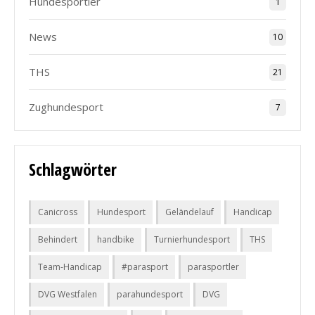
Hundesportler
1
News
10
THS
21
Zughundesport
7
Schlagwörter
Canicross
Hundesport
Geländelauf
Handicap
Behindert
handbike
Turnierhundesport
THS
Team-Handicap
#parasport
parasportler
DVG Westfalen
parahundesport
DVG